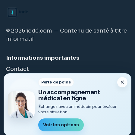
© 2026 iodé.com — Contenu de santé à titre
informatif
Informations importantes
Contact
FAQ
×
Perte de poids
Cookies
À propos de nous
Un accompagnement
Nous utilisons des cookies essentiels et, avec votre
médical en ligne
À propos
accord, des cookies non essentiels. Vous pouvez
Échangez avec un médecin pour évaluer
Médecin
modifier votre choix à tout moment.
En savoir plus
.
votre situation.
Refuser
Accepter
Voir les options
Politique de confidentialité
·
Cookies